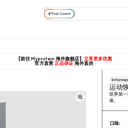
Fuel Coach
肌酸系列
运动服饰
维生素矿物质
高蛋白零食
素食系列
nter 蛋白粉 submenu
Enter 运动服饰 submenu
⌄
⌄
8元包邮！
英国制造 精品保证！
推荐亲友，赢取双份福利！
临期
【前往 Myprotein 海外旗舰店】
立享更多优惠
官方直营
正品保证
海外直供
Informe
运动恢
世界第一
液。
口味: