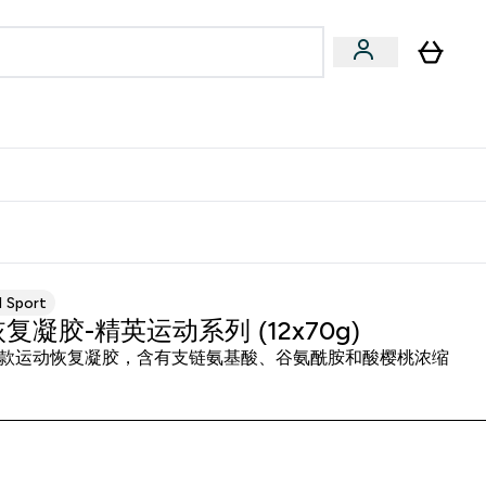
专家建议
Enter 专家建议 submenu
⌄
特惠清单！
d Sport
复凝胶-精英运动系列 (12x70g)
款运动恢复凝胶，含有支链氨基酸、谷氨酰胺和酸樱桃浓缩