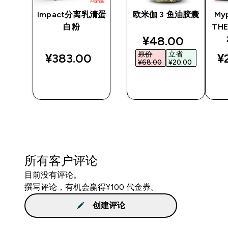
精英
Impact分离乳清蛋
欧米伽 3 鱼油胶囊
Myp
x
白粉
THE
discounted pri
¥48.00‎
原价
立省
¥383.00‎
¥
¥68.00‎
¥20.00‎
快速购买
快速购买
所有客户评论
目前没有评论。
撰写评论，有机会赢得¥100 代金券。
创建评论