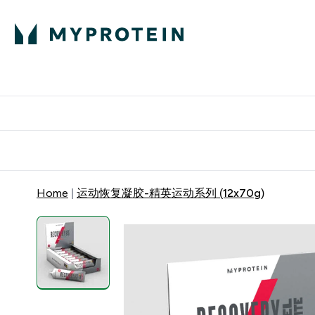
蛋白粉
E
满58
Home
运动恢复凝胶-精英运动系列 (12x70g)