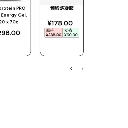
rotein PRO
预锻炼凝胶
【新口味上市
 Energy Gel,
明分离乳清蛋
ce
discounted price
discount
¥178.00‎
¥258.00‎
20 x 70g
原价
立省
原价
立省
298.00‎
¥238.00‎
¥60.00‎
¥299.00‎
¥41.0
快速购买
快速购买
快速购买