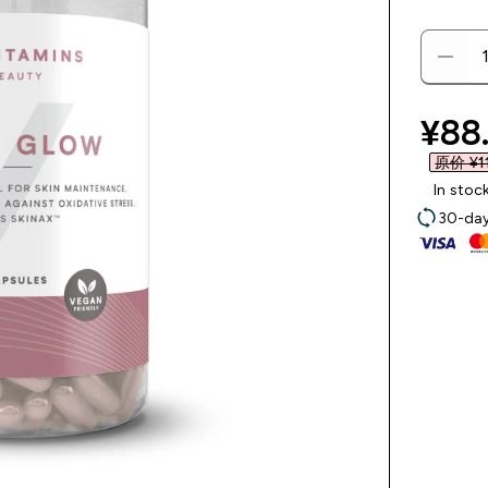
disc
¥88.
原价 ¥11
In stoc
30-day