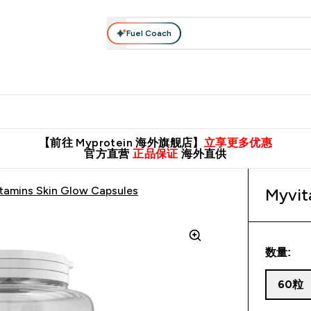
Fuel Coach
肌酸系列
运动服饰
维生素矿物质
高蛋白零食
素食系列
nter 蛋白粉 submenu
Enter 运动服饰 submenu
⌄
⌄
8元包邮！
英国制造 精品保证！
推荐亲友，赢取双份福利！
临期
【前往 Myprotein 海外旗舰店】
立享更多优惠
官方直营
正品保证
海外直供
tamins Skin Glow Capsules
Myvit
数量:
60粒