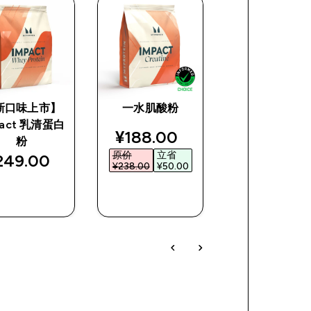
新口味上市】
一水肌酸粉
生物素
pact 乳清蛋白
ce
discounted price
discoun
¥188.00‎
¥18.00‎
粉
原价
立省
原价
立省
249.00‎
¥238.00‎
¥50.00‎
¥28.00‎
¥10.00
快速购买
快速购买
快速购买