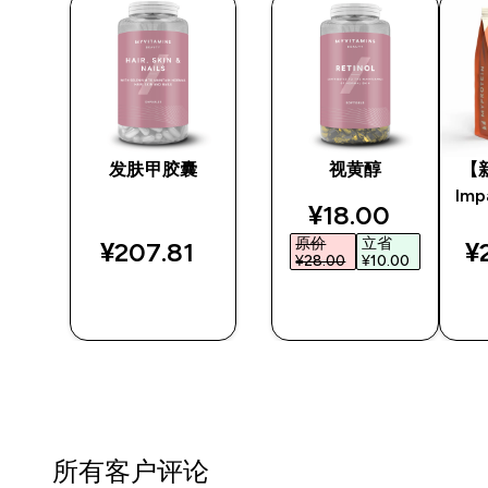
囊
发肤甲胶囊
视黄醇
【
Im
ted price
discounted pri
¥18.00‎
原价
立省
¥207.81‎
¥
‎
¥28.00‎
¥10.00‎
快速购买
快速购买
所有客户评论