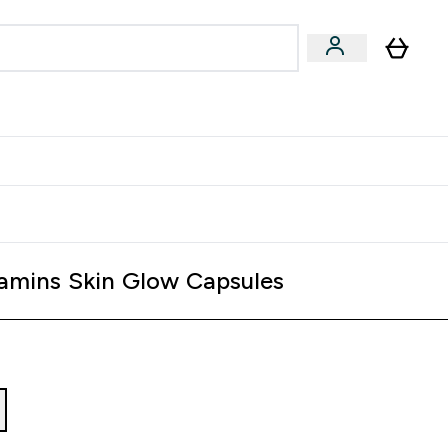
专家建议
Enter 专家建议 submenu
⌄
特惠清单！
amins Skin Glow Capsules