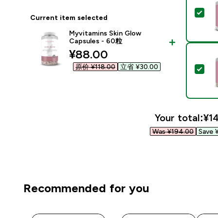
Sel
Current item selected
Myvitamins Skin Glow
Capsules - 60粒
discounted price
¥88.00‎
原价 ¥118.00‎
立省 ¥30.00‎
Sel
Your total:
¥14
Was ¥194.00‎
Save 
Recommended for you