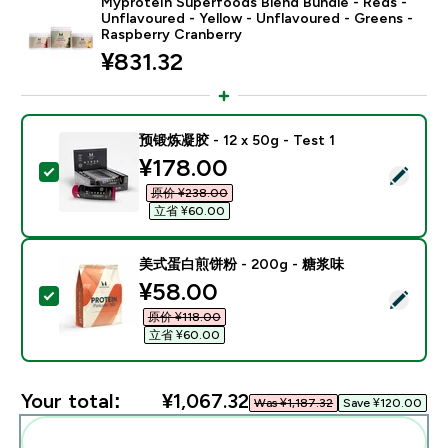
Myprotein Superfoods Blend Bundle - Reds -
Unflavoured - Yellow - Unflavoured - Greens -
Raspberry Cranberry
¥831.32‎
预锻炼凝胶 - 12 x 50g - Test 1
discounted price
¥178.00‎
Select this product - 预锻炼凝胶 - 12 x 50g - Test 1
原价 ¥238.00‎
立省 ¥60.00‎
美式蛋白煎饼粉 - 200g - 糖浆味
discounted price
¥58.00‎
Select this product - 美式蛋白煎饼粉 - 200g - 糖浆味
原价 ¥118.00‎
立省 ¥60.00‎
Your total:
¥1,067.32‎
Was ¥1,187.32‎
Save ¥120.00‎
Add these to your routine