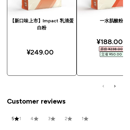
【新口味上市】Impact 乳清蛋
一水肌酸粉
白粉
discounted
¥188.00‎
原价 ¥238.00‎
¥249.00‎
立省 ¥50.00‎
快速购买
快速购买
Customer reviews
5
1
4
3
2
1