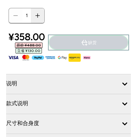
discounted price
¥358.00‎
缺货
原价 ¥488.00‎
立省 ¥130.00‎
说明
款式说明
尺寸和合身度