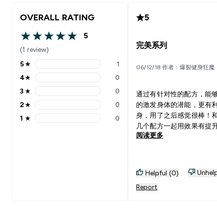
OVERALL RATING
5
5
5 out of 5 stars
完美系列
(1 review)
5
★
1
06/12/18 作者：爆裂健身狂魔
5 stars rating 1 reviews
4
★
0
4 stars rating 0 reviews
3
★
0
通过有针对性的配方，能
3 stars rating 0 reviews
2
★
0
的激发身体的潜能，更有
2 stars rating 0 reviews
身，用了之后感觉很棒！
1
★
0
1 stars rating 0 reviews
几个配方一起用效果有提
阅读更多
Unhelp
Helpful (0)
Report