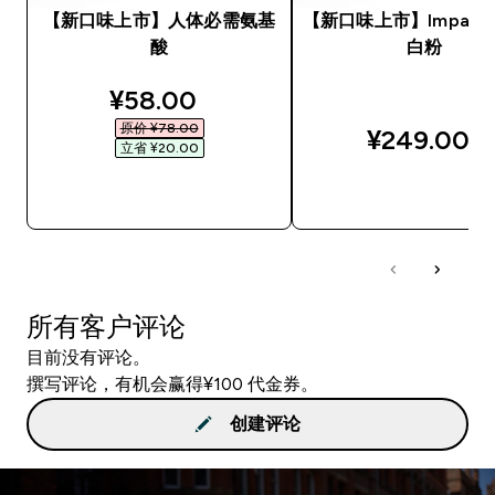
【新口味上市】人体必需氨基
【新口味上市】Impact
酸
白粉
discounted price
¥58.00‎
原价 ¥78.00‎
¥249.00‎
立省 ¥20.00‎
快速购买
快速购买
所有客户评论
目前没有评论。
撰写评论，有机会赢得¥100 代金券。
创建评论