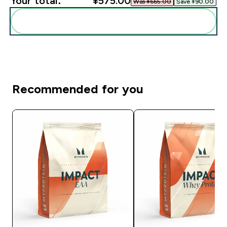
Your total:
¥575.00‎
Was ¥665.00‎
Save ¥90.00‎
Add these to your routine
Recommended for you