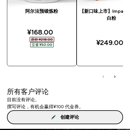
阿尔法预锻炼粉
【新口味上市】Impact
白粉
discounted price
¥168.00‎
原价 ¥218.00‎
¥249.00‎
立省 ¥50.00‎
快速购买
快速购买
所有客户评论
目前没有评论。
撰写评论，有机会赢得¥100 代金券。
创建评论