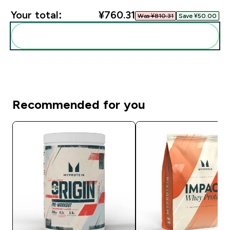
Your total:
¥760.31‎
Was ¥810.31‎
Save ¥50.00‎
Add these to your routine
Recommended for you