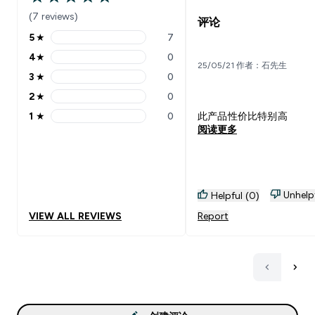
5 out of 5 stars
(7 reviews)
评论
5
★
7
5 stars rating 7 reviews
4
★
0
4 stars rating 0 reviews
25/05/21 作者：石先生
3
★
0
3 stars rating 0 reviews
2
★
0
2 stars rating 0 reviews
1
★
0
此产品性价比特别高
1 stars rating 0 reviews
阅读更多
Unhelp
Helpful (0)
VIEW ALL REVIEWS
Report