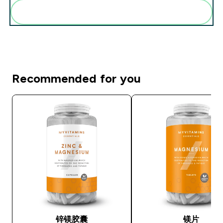
Add these to your routine
Recommended for you
锌镁胶囊
镁片