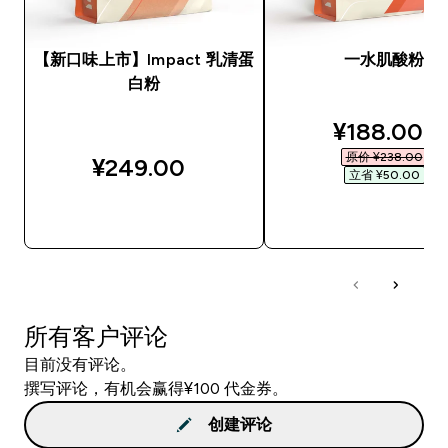
【新口味上市】Impact 乳清蛋
一水肌酸粉
白粉
discounted
¥188.00‎
原价 ¥238.00‎
¥249.00‎
立省 ¥50.00‎
快速购买
快速购买
所有客户评论
目前没有评论。
撰写评论，有机会赢得¥100 代金券。
创建评论