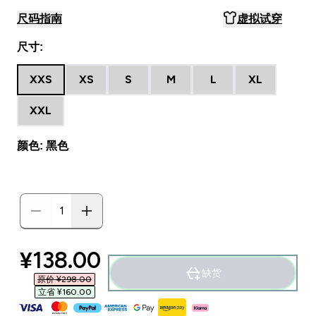
尺码指南
虚拟试穿
尺寸:
XXS
XS
S
M
L
XL
XXL
颜色: 黑色
discounted price
¥138.00‎
缺货
原价 ¥298.00‎
立省 ¥160.00‎