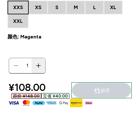
XXS
XS
S
M
L
XL
XXL
颜色: Magenta
discounted price
¥108.00‎
缺货
原价 ¥148.00‎
立省 ¥40.00‎