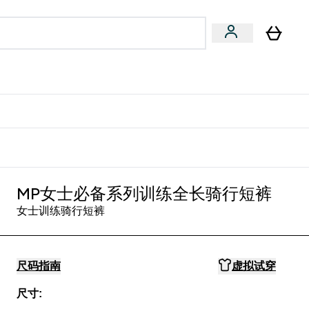
专家建议
Enter 专家建议 submenu
⌄
特惠清单！
MP女士必备系列训练全长骑行短裤
女士训练骑行短裤
尺码指南
虚拟试穿
尺寸: