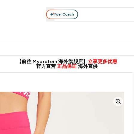
Fuel Coach
肌酸系列
运动服饰
维生素矿物质
高蛋白零食
素食系列
nter 蛋白粉 submenu
Enter 运动服饰 submenu
⌄
⌄
8元包邮！
英国制造 精品保证！
推荐亲友，赢取双份福利！
临期
【前往 Myprotein 海外旗舰店】
立享更多优惠
官方直营
正品保证
海外直供