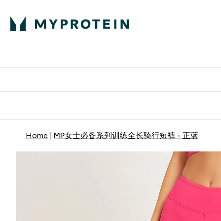
蛋白粉
E
满58
Home
MP女士必备系列训练全长骑行短裤 - 正蓝