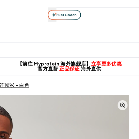
Fuel Coach
肌酸系列
运动服饰
维生素矿物质
高蛋白零食
素食系列
nter 蛋白粉 submenu
Enter 运动服饰 submenu
⌄
⌄
8元包邮！
英国制造 精品保证！
推荐亲友，赢取双份福利！
临期
【前往 Myprotein 海外旗舰店】
立享更多优惠
官方直营
正品保证
海外直供
连帽衫 - 白色