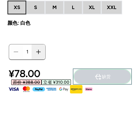
XS
S
M
L
XL
XXL
颜色: 白色
discounted price
¥78.00‎
缺货
原价 ¥388.00‎
立省 ¥310.00‎