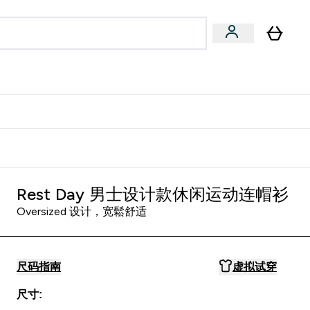
专家建议
Enter 专家建议 submenu
⌄
特惠清单！
Rest Day 男士设计款休闲运动连帽衫
Oversized 设计，宽鬆舒适
尺码指南
虚拟试穿
尺寸: