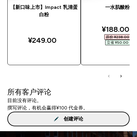
【新口味上市】Impact 乳清蛋
一水肌酸粉
白粉
discounted
¥188.00‎
原价 ¥238.00‎
¥249.00‎
立省 ¥50.00‎
快速购买
快速购买
所有客户评论
目前没有评论。
撰写评论，有机会赢得¥100 代金券。
创建评论