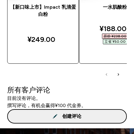
【新口味上市】Impact 乳清蛋
一水肌酸粉
白粉
discounted
¥188.00‎
原价 ¥238.00‎
¥249.00‎
立省 ¥50.00‎
快速购买
快速购买
所有客户评论
目前没有评论。
撰写评论，有机会赢得¥100 代金券。
创建评论