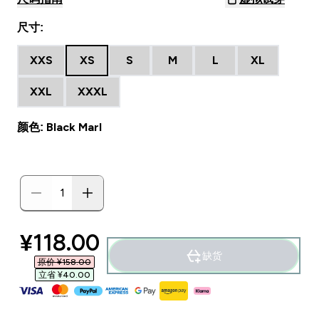
尺寸:
XXS
XS
S
M
L
XL
XXL
XXXL
颜色: Black Marl
discounted price
¥118.00‎
缺货
原价 ¥158.00‎
立省 ¥40.00‎