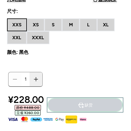
尺寸:
XXS
XS
S
M
L
XL
XXL
XXXL
颜色: 黑色
discounted price
¥228.00‎
缺货
原价 ¥488.00‎
立省 ¥260.00‎