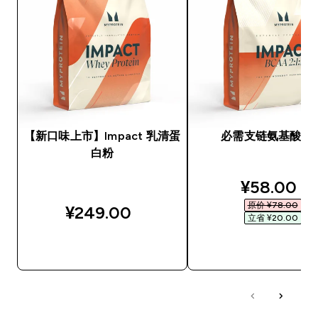
【新口味上市】Impact 乳清蛋
必需支链氨基酸2:1:
白粉
discounte
¥58.00‎
原价 ¥78.00‎
¥249.00‎
立省 ¥20.00‎
快速购买
快速购买