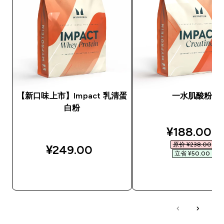
【新口味上市】Impact 乳清蛋
一水肌酸粉
白粉
discounted
¥188.00‎
原价 ¥238.00‎
¥249.00‎
立省 ¥50.00‎
快速购买
快速购买