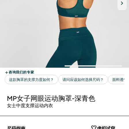
MP女子网眼运动胸罩-深青色
女士中度支撑运动内衣
尺码指南
虚拟试穿