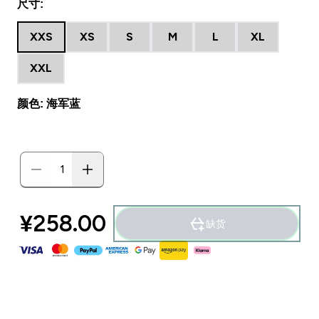
尺寸:
XXS
XS
S
M
L
XL
XXL
颜色: 海军蓝
¥258.00‎
缺货