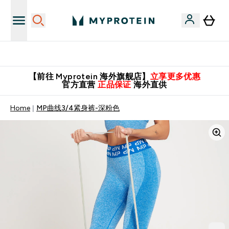
英国制造 精品保证！
【前往 Myprotein 海外旗舰店】
立享更多优惠
官方直营
正品保证
海外直供
Home
MP曲线3/4紧身裤-深粉色