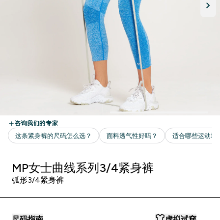
MP女士曲线系列3/4紧身裤
弧形3/4紧身裤
尺码指南
虚拟试穿