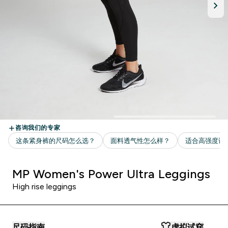
MP Women's Power Ultra Leggings
High rise leggings
尺码指南
虚拟试穿