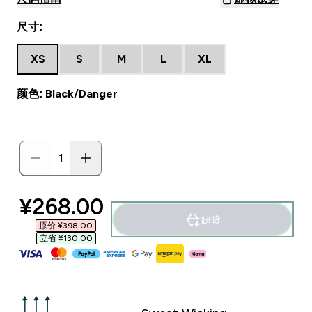
尺寸:
XS
S
M
L
XL
颜色: Black/Danger
discounted price
¥268.00‎
缺货
原价 ¥398.00‎
立省 ¥130.00‎