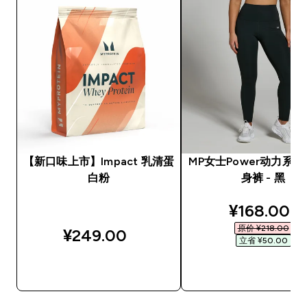
【新口味上市】Impact 乳清蛋
MP女士Power动力系
白粉
身裤 - 黑
discounted
¥168.00‎
原价 ¥218.00‎
¥249.00‎
立省 ¥50.00‎
快速购买
快速购买