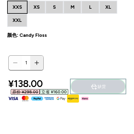
XXS
XS
S
M
L
XL
XXL
颜色: Candy Floss
discounted price
¥138.00‎
缺货
原价 ¥298.00‎
立省 ¥160.00‎