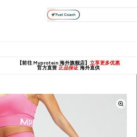
Fuel Coach
肌酸系列
运动服饰
维生素矿物质
高蛋白零食
素食系列
nter 蛋白粉 submenu
Enter 运动服饰 submenu
⌄
⌄
8元包邮！
英国制造 精品保证！
推荐亲友，赢取双份福利！
临期
【前往 Myprotein 海外旗舰店】
立享更多优惠
官方直营
正品保证
海外直供