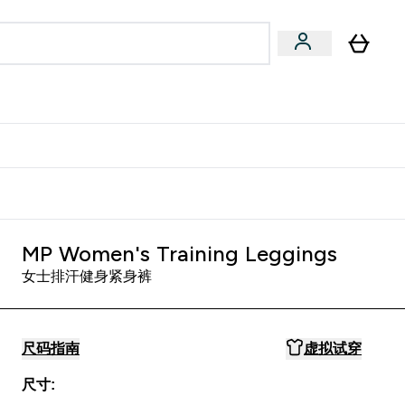
专家建议
Enter 专家建议 submenu
⌄
特惠清单！
MP Women's Training Leggings
女士排汗健身紧身裤
尺码指南
虚拟试穿
尺寸: