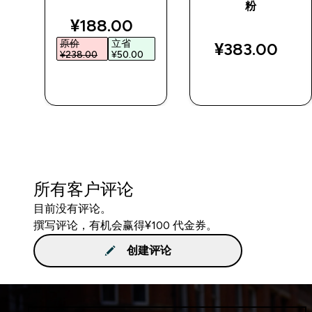
粉
discounted price
¥188.00‎
原价
立省
¥383.00‎
¥238.00‎
¥50.00‎
快速购买
快速购买
所有客户评论
目前没有评论。
撰写评论，有机会赢得¥100 代金券。
创建评论