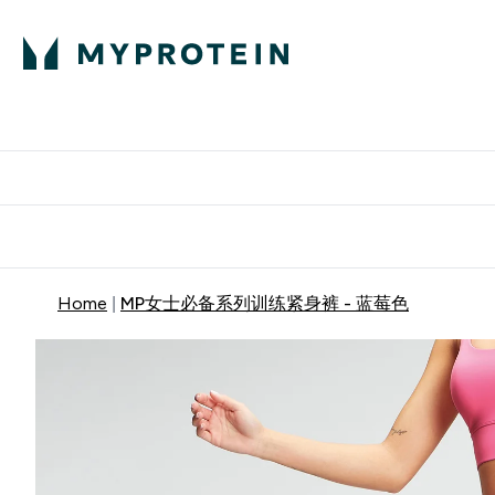
蛋白粉
E
满58
Home
MP女士必备系列训练紧身裤 - 蓝莓色