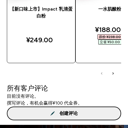
【新口味上市】Impact 乳清蛋
一水肌酸粉
白粉
discounted
¥188.00‎
原价 ¥238.00‎
¥249.00‎
立省 ¥50.00‎
快速购买
快速购买
所有客户评论
目前没有评论。
撰写评论，有机会赢得¥100 代金券。
创建评论