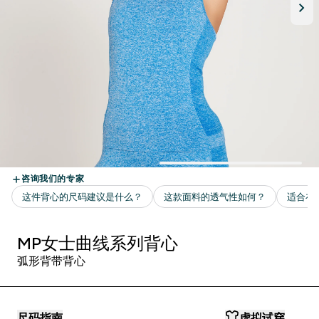
MP女士曲线系列背心
弧形背带背心
尺码指南
虚拟试穿