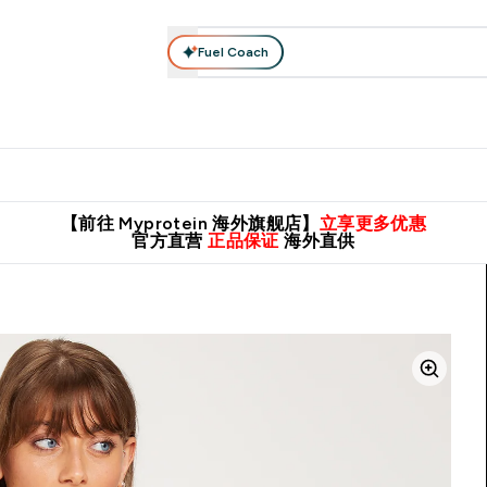
Fuel Coach
肌酸系列
运动服饰
维生素矿物质
高蛋白零食
素食系列
nter 蛋白粉 submenu
Enter 运动服饰 submenu
⌄
⌄
8元包邮！
英国制造 精品保证！
推荐亲友，赢取双份福利！
临期
【前往 Myprotein 海外旗舰店】
立享更多优惠
官方直营
正品保证
海外直供