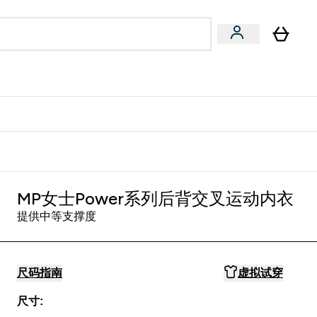
专家建议
Enter 专家建议 submenu
⌄
特惠清单！
MP女士Power系列后背交叉运动内衣
提供中等支撑度
尺码指南
虚拟试穿
尺寸: