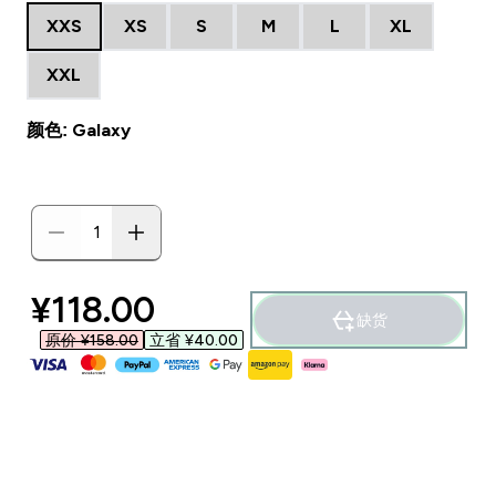
XXS
XS
S
M
L
XL
XXL
颜色: Galaxy
discounted price
¥118.00‎
缺货
原价 ¥158.00‎
立省 ¥40.00‎