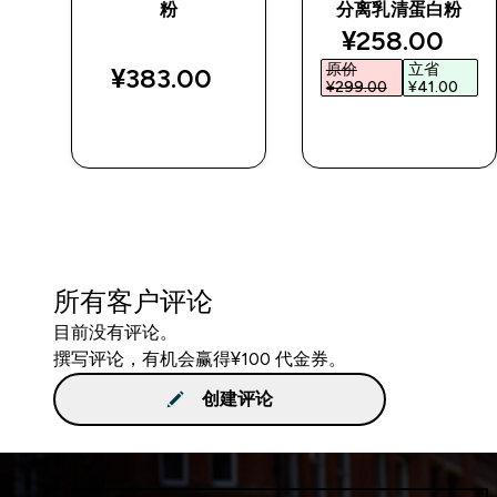
粉
分离乳清蛋白粉
d price
discounted p
¥258.00‎
原价
立省
¥383.00‎
¥299.00‎
¥41.00‎
快速购买
快速购买
所有客户评论
目前没有评论。
撰写评论，有机会赢得¥100 代金券。
创建评论