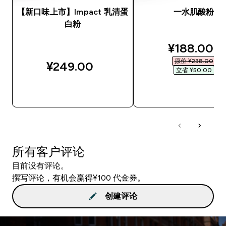
【新口味上市】Impact 乳清蛋
一水肌酸粉
白粉
discounted
¥188.00‎
原价 ¥238.00‎
¥249.00‎
立省 ¥50.00‎
快速购买
快速购买
所有客户评论
目前没有评论。
撰写评论，有机会赢得¥100 代金券。
创建评论