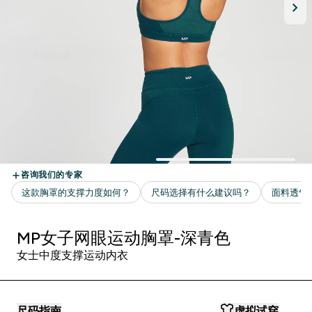
MP女子网眼运动胸罩-深青色
女士中度支撑运动内衣
尺码指南
虚拟试穿