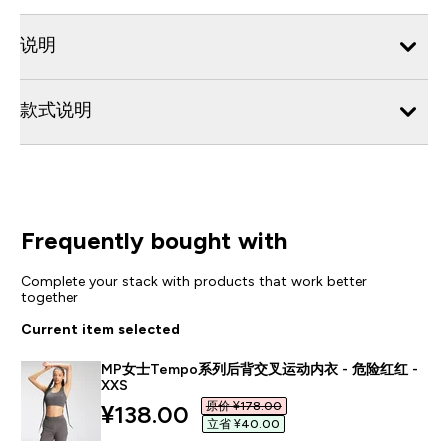
说明
款式说明
Frequently bought with
Complete your stack with products that work better
together
Current item selected
MP女士Tempo系列后背交叉运动内衣 - 危险红红 -
XXS
原价 ¥178.00‎
discounted price
¥138.00‎
立省 ¥40.00‎