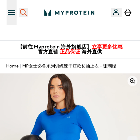
英国制造 精品保证！
【前往 Myprotein 海外旗舰店】
立享更多优惠
官方直营
正品保证
海外直供
Home
MP女士必备系列训练速干短款长袖上衣 - 珊瑚绿