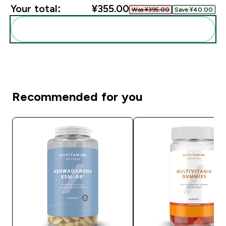
Your total:
¥355.00‎
Was ¥395.00‎
Save ¥40.00‎
Add these to your routine
Recommended for you