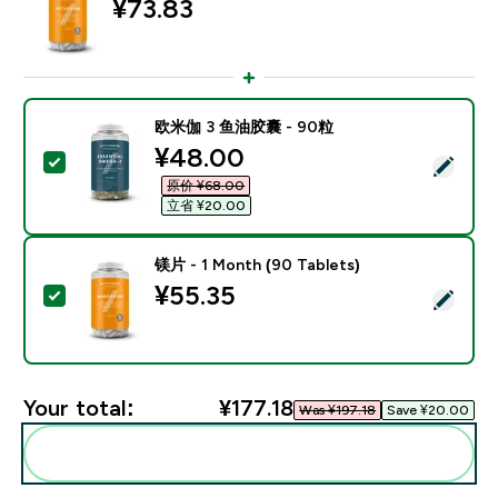
¥73.83‎
欧米伽 3 鱼油胶囊 - 90粒
discounted price
¥48.00‎
Select this product - 欧米伽 3 鱼油胶囊 - 90粒
原价 ¥68.00‎
立省 ¥20.00‎
镁片 - 1 Month (90 Tablets)
¥55.35‎
Select this product - 镁片 - 1 Month (90 Tablets)
Your total:
¥177.18‎
Was ¥197.18‎
Save ¥20.00‎
Add these to your routine