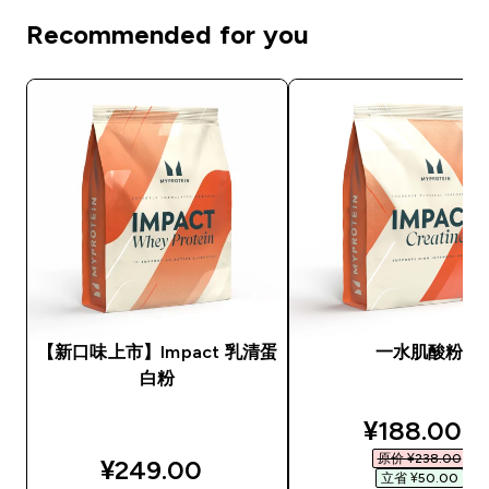
Recommended for you
【新口味上市】Impact 乳清蛋
一水肌酸粉
白粉
discounted
¥188.00‎
原价 ¥238.00‎
¥249.00‎
立省 ¥50.00‎