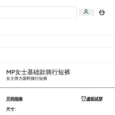
专家建议
Enter 专家建议 submenu
⌄
特惠清单！
MP女士基础款骑行短裤
女士弹力面料骑行短裤
尺码指南
虚拟试穿
尺寸: