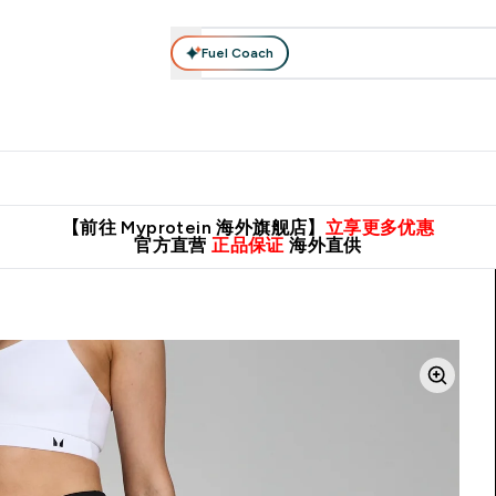
Fuel Coach
肌酸系列
运动服饰
维生素矿物质
高蛋白零食
素食系列
nter 蛋白粉 submenu
Enter 运动服饰 submenu
⌄
⌄
8元包邮！
英国制造 精品保证！
推荐亲友，赢取双份福利！
临期
【前往 Myprotein 海外旗舰店】
立享更多优惠
官方直营
正品保证
海外直供