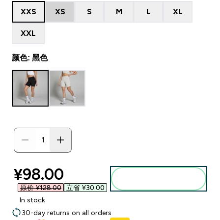
XXS
XS
S
M
L
XL
XXL
颜色: 黑色
discounted price
¥98.00‎
添加到购物袋
原价 ¥128.00‎
立省 ¥30.00‎
In stock
30-day returns on all orders