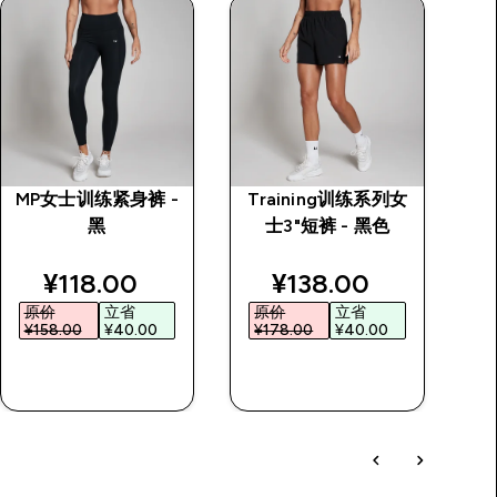
MP女士训练紧身裤 -
Training训练系列女
M
黑
士3"短裤 - 黑色
rice
discounted price
discounted price
¥118.00‎
¥138.00‎
原价
立省
原价
立省
¥158.00‎
¥40.00‎
¥178.00‎
¥40.00‎
快速购买
快速购买