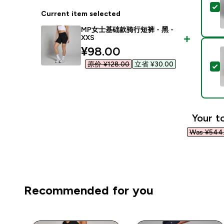
Current item selected
MP女士基础款骑行短裤 - 黑 -
XXS
discounted price
¥98.00‎
原价 ¥128.00‎
立省 ¥30.00‎
S
Your to
Was ¥544.
Recommended for you