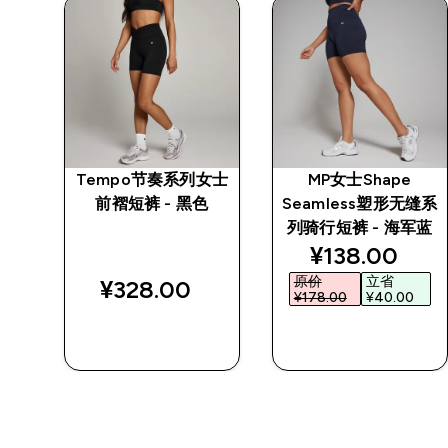
女士
Tempo节奏系列女士
MP女士Shape
前褶短裤 - 黑色
Seamless塑形无缝系
列骑行短裤 - 海军蓝
discounted p
¥138.00‎
原价
立省
¥328.00‎
¥178.00‎
¥40.00‎
快速购买
快速购买