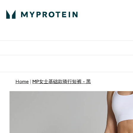
蛋白粉
E
满58
Home
MP女士基础款骑行短裤 - 黑