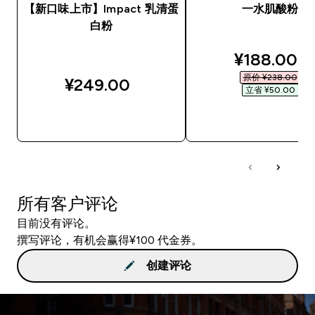
【新口味上市】Impact 乳清蛋
一水肌酸粉
白粉
discounted
¥188.00‎
原价 ¥238.00‎
¥249.00‎
立省 ¥50.00‎
快速购买
快速购买
所有客户评论
目前没有评论。
撰写评论，有机会赢得¥100 代金券。
创建评论