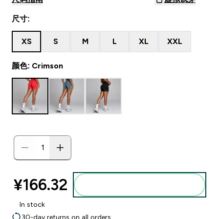
尺寸:
XS
S
M
L
XL
XXL
颜色: Crimson
¥166.32‎
添加到购物袋
In stock
30-day returns on all orders