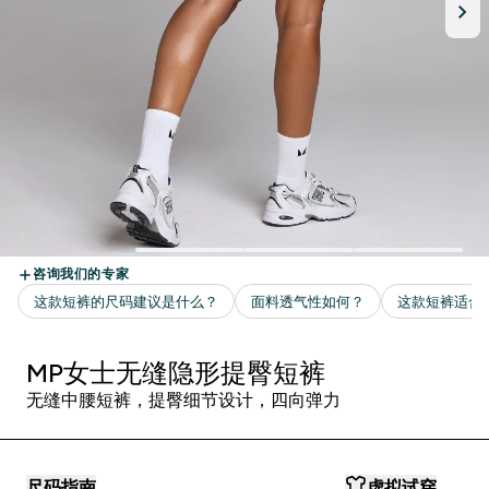
MP女士无缝隐形提臀短裤
无缝中腰短裤，提臀细节设计，四向弹力
尺码指南
虚拟试穿