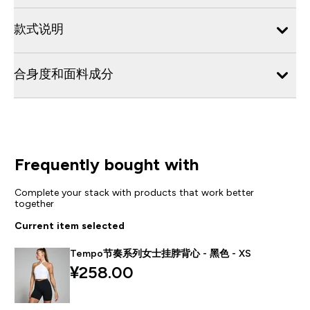
款式说明
合身度和面料成分
Frequently bought with
Complete your stack with products that work better
together
Current item selected
Tempo节奏系列女士挂脖背心 - 黑色 - XS
¥258.00‎