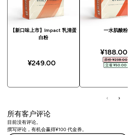
【新口味上市】Impact 乳清蛋
一水肌酸粉
白粉
discounted
¥188.00‎
原价 ¥238.00‎
¥249.00‎
立省 ¥50.00‎
快速购买
快速购买
所有客户评论
目前没有评论。
撰写评论，有机会赢得¥100 代金券。