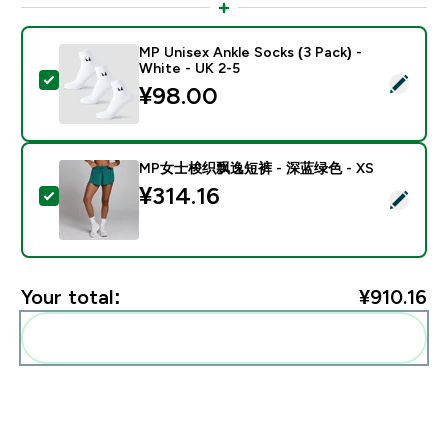
MP Unisex Ankle Socks (3 Pack) -
White - UK 2-5
Select this product - MP Unisex Ankle Socks (3 Pack) 
¥98.00‎
MP女士梭织飘逸短裤 - 深蓝绿色 - XS
¥314.16‎
Select this product - MP女士梭织飘逸短裤 - 深蓝绿色 
Your total:
¥910.16‎
Add these to your routine