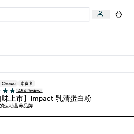
专家建议
Enter 专家建议 submenu
⌄
特惠清单！
d Choice
素食者
1454 customer reviews
1454 Reviews
of 5 stars
味上市】Impact 乳清蛋白粉
的运动营养品牌