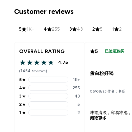
Customer reviews
5
1K+
4
255
3
43
2
5
1
2
OVERALL RATING
5
已验证购买
4.75
4.75 out of 5 stars
(1454 reviews)
蛋白粉好喝
5
★
1K+
5 stars rating 1149 reviews
4
★
255
4 stars rating 255 reviews
06/08/23 作者：冬瓜
3
★
43
3 stars rating 43 reviews
2
★
5
2 stars rating 5 reviews
1
★
2
味道清淡，容易冲泡，
1 stars rating 2 reviews
阅读更多