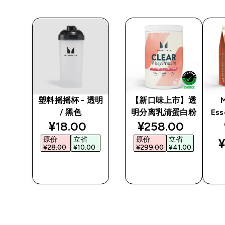
清蛋
塑料摇摇杯 - 透明
【新口味上市】透
/ 黑色
明分离乳清蛋白粉
Ess
discounted price
discounted pric
¥18.00‎
¥258.00‎
原价
立省
原价
立省
¥
¥28.00‎
¥10.00‎
¥299.00‎
¥41.00‎
快速购买
快速购买