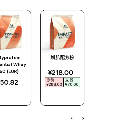
Myprotein
增肌配方粉
【新口味上市
ential Whey
体必需氨基
e
discounted price
discount
¥218.00‎
¥58.00‎
60 (EUR)
原价
立省
原价
立省
50.82‎
¥288.00‎
¥70.00‎
¥78.00‎
¥20.00
快速购买
快速购买
快速购买