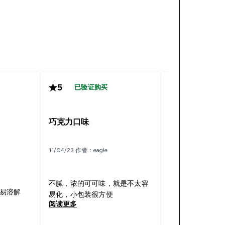
5
5
已验证购买
已验证购
蛋白粉好用
巧克力口味
17/01/23 作者：石
11/04/23 作者：eagle
蛋白粉的话感觉
想比国内的鱼龙
较放心的。自己
不腻，浓的可可味，就是不太容
易溶解
效果也有。只是
易化，小包装很方便
个袋子能不能换
阅读更多
阅读更多
我的蛋白粉被老
了一些，搞的我