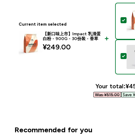
Sel
Current item selected
【新口味上市】Impact 乳清蛋
白粉 - 900G - 30份装 - 香草
¥249.00‎
Sel
Your total:
¥45
Was ¥515.00‎
Save ¥
Recommended for you