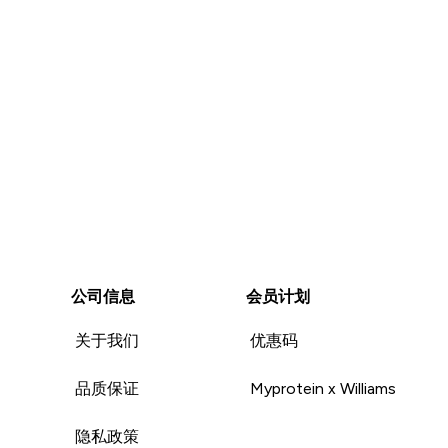
，吃吧，心理阴
值得购买!
用冷水，摇
如果没有的
Unhelpful (0)
Unhelpful (0)
Helpful (0)
Helpful (
O(∩_∩)
Report
Report
猫牌的蛋白
公司信息
会员计划
关于我们
优惠码
品质保证
Myprotein x Williams
隐私政策