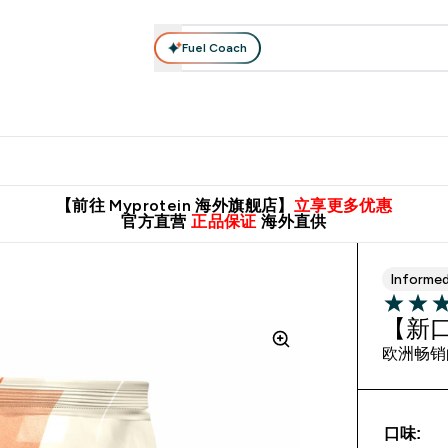
Fuel Coach
肌酸系列
运动服饰
维生素矿物质
高蛋白零食
素食系列
nter 蛋白粉 submenu
Enter 运动服饰 submenu
⌄
⌄
8元包邮！
英国制造 精品保证！
推荐亲友，赢取双份福利！
临期
【前往 Myprotein 海外旗舰店】
立享更多优惠
官方直营
正品保证
海外直供
Informe
4.75 out 
【新口
欧洲畅销
口味: