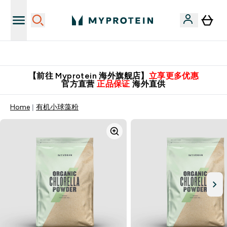
英国制造 精品保证！
【前往 Myprotein 海外旗舰店】
立享更多优惠
官方直营
正品保证
海外直供
Home
有机小球藻粉