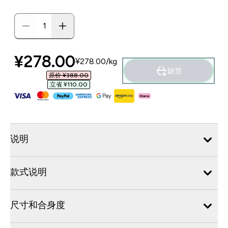
discounted price
¥278.00‎
¥278.00‎/kg
缺货
原价 ¥388.00‎
立省 ¥110.00‎
说明
款式说明
尺寸和合身度