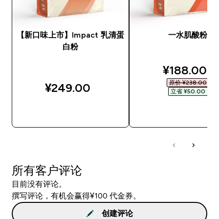
【新口味上市】Impact 乳清蛋
一水肌酸粉
白粉
discounted
¥188.00‎
原价 ¥238.00‎
¥249.00‎
立省 ¥50.00‎
快速购买
快速购买
所有客户评论
目前没有评论。
撰写评论，有机会赢得¥100 代金券。
创建评论