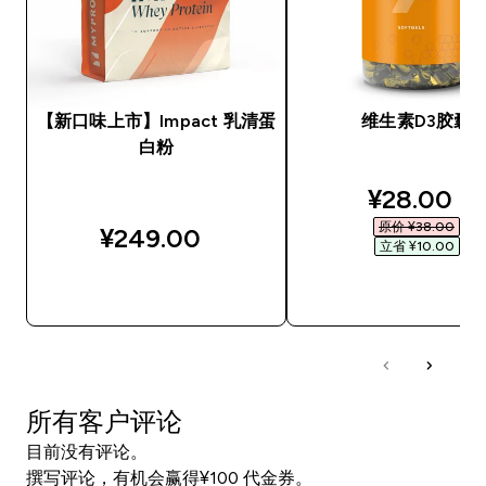
【新口味上市】Impact 乳清蛋
维生素D3胶囊
白粉
discounte
¥28.00‎
原价 ¥38.00‎
¥249.00‎
立省 ¥10.00‎
快速购买
快速购买
所有客户评论
目前没有评论。
撰写评论，有机会赢得¥100 代金券。