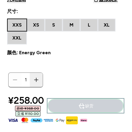
尺寸:
XXS
XS
S
M
L
XL
XXL
颜色: Energy Green
discounted price
¥258.00‎
缺货
原价 ¥368.00‎
立省 ¥110.00‎