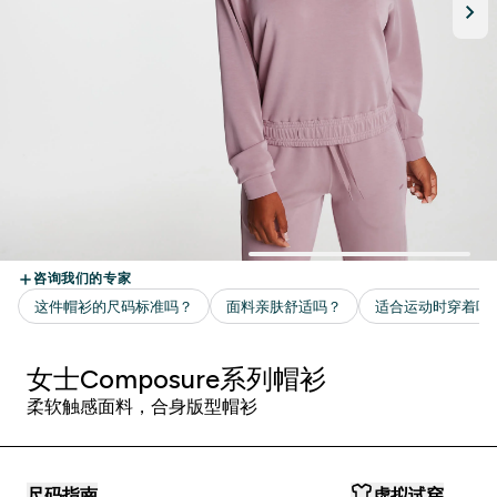
女士Composure系列帽衫
柔软触感面料，合身版型帽衫
尺码指南
虚拟试穿