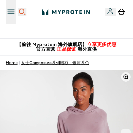
英国制造 精品保证！
【前往 Myprotein 海外旗舰店】
立享更多优惠
官方直营
正品保证
海外直供
Home
女士Composure系列帽衫 - 银河系色