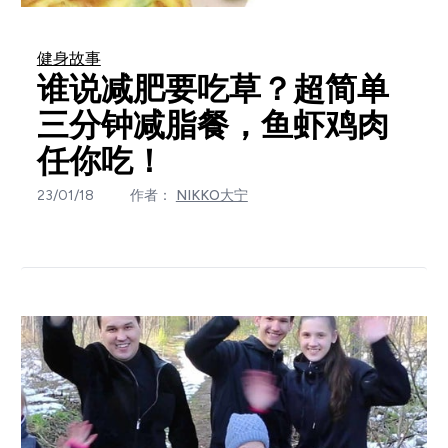
健身故事
谁说减肥要吃草？超简单
三分钟减脂餐，鱼虾鸡肉
任你吃！
23/01/18
作者：
NIKKO大宁