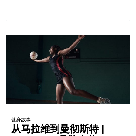
健身故事
从马拉维到曼彻斯特 |