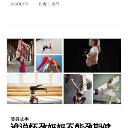
20/08/18
作者：
奔马
健身故事
谁说怀孕妈妈不能孕期健