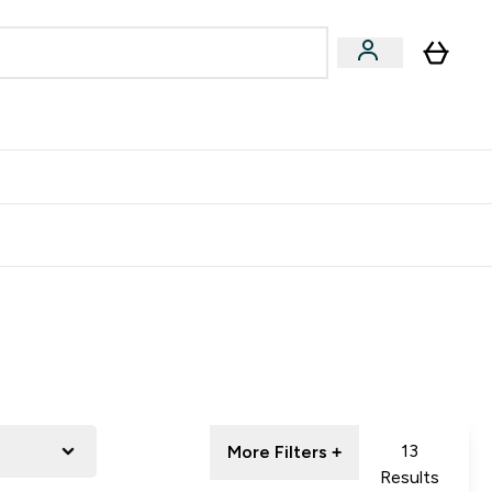
专家建议
Enter 专家建议 submenu
⌄
特惠清单！
13
More Filters +
Results