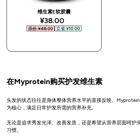
维生素E软胶囊
discounted price
¥38.00‎
原价 ¥48.00‎
立省 ¥10.00‎
快速购买
在Myprotein购买护发维生素
头发的状态往往是身体整体营养水平的直接反映。Myprot
为核心，满足日常护发所需的营养补充。
无论是追求秀发光泽、改善发质，还是希望从营养层面呵护头皮
习惯。