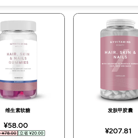
维生素软糖
发肤甲胶囊
discounted price
¥58.00‎
¥207.81‎
¥78.00‎
立省 ¥20.00‎