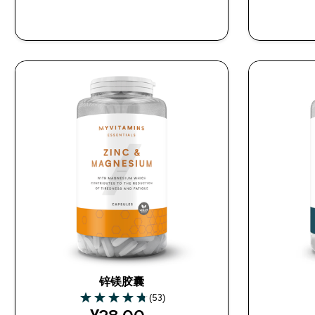
快速购买
锌镁胶囊
(53)
4.74 out of 5 stars
discounted price