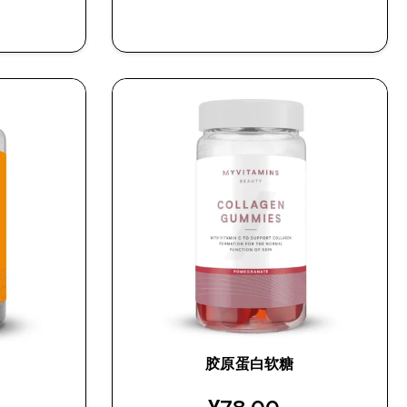
快速购买
胶原蛋白软糖
)
ed price
discounted price