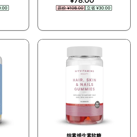
¥78.00‎
.00‎
原价 ¥108.00‎
立省 ¥30.00‎
快速购买
纯素维生素软糖