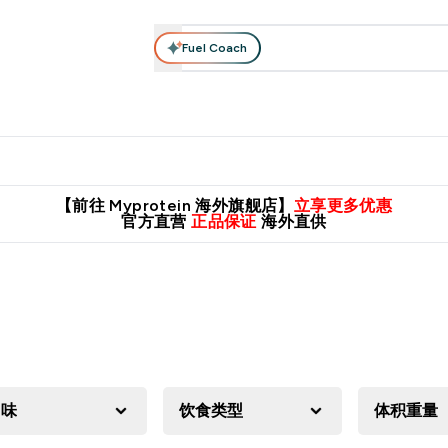
Fuel Coach
肌酸系列
运动服饰
维生素矿物质
高蛋白零食
素食系列
nter 蛋白粉 submenu
Enter 运动服饰 submenu
⌄
⌄
8元包邮！
英国制造 精品保证！
推荐亲友，赢取双份福利！
临期
【前往 Myprotein 海外旗舰店】
立享更多优惠
官方直营
正品保证
海外直供
口味
饮食类型
体积重量