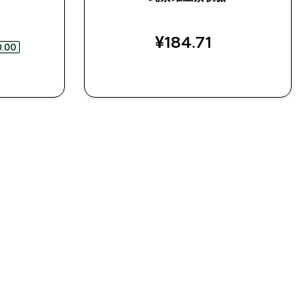
)
d price
¥184.71‎
.00‎
快速购买