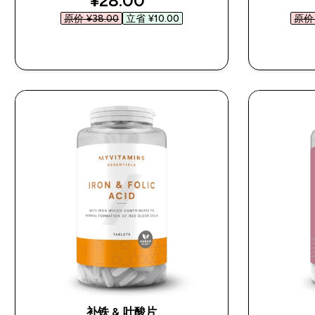
¥28.00‎
原价 ¥38.00‎
立省 ¥10.00‎
原价 
快速购买
补铁 & 叶酸片