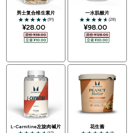
男士复合维生素片
一水肌酸片
(91)
(28)
4.86 out of 5 stars
4.64 out of 5 stars
discounted price
discounted pri
¥28.00‎
¥98.00‎
原价 ¥38.00‎
原价 ¥128.00‎
立省 ¥10.00‎
立省 ¥30.00‎
快速购买
快速购买
L-Carnitine左旋肉碱片
花生酱