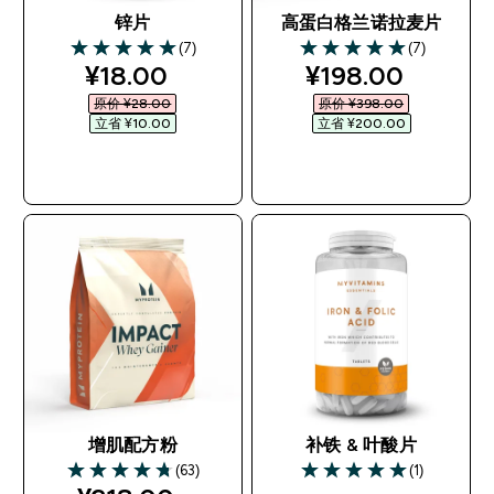
锌片
高蛋白格兰诺拉麦片
(7)
(7)
5 out of 5 stars
5 out of 5 stars
discounted price
discounted pri
¥18.00‎
¥198.00‎
原价 ¥28.00‎
原价 ¥398.00‎
立省 ¥10.00‎
立省 ¥200.00‎
快速购买
快速购买
增肌配方粉
补铁 & 叶酸片
(63)
(1)
4.75 out of 5 stars
5 out of 5 stars