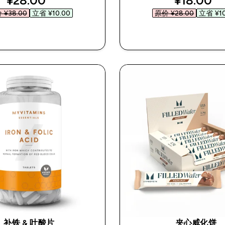
¥28.00‎
¥18.00‎
¥38.00‎
立省 ¥10.00‎
原价 ¥28.00‎
立省 ¥10
快速购买
快速购买
补铁 & 叶酸片
夹心威化饼