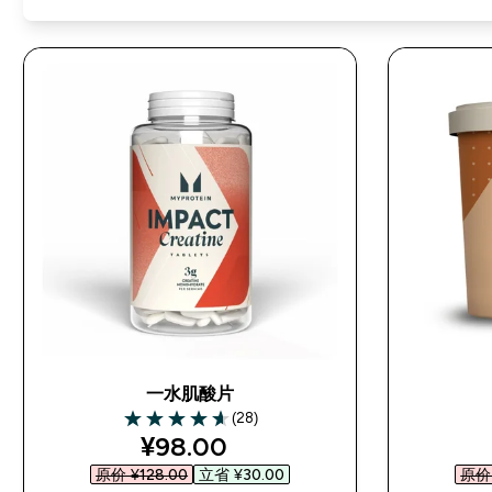
一水肌酸片
(28)
4.64 out of 5 stars
discounted price
¥98.00‎
原价 ¥128.00‎
立省 ¥30.00‎
原价 