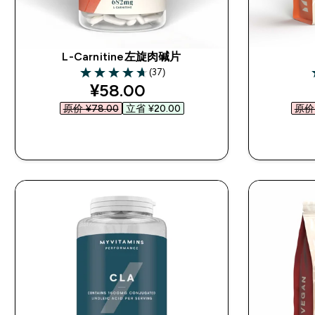
L-Carnitine左旋肉碱片
(37)
4.7 out of 5 stars
4
discounted price
¥58.00‎
原价 ¥78.00‎
立省 ¥20.00‎
原价 
快速购买