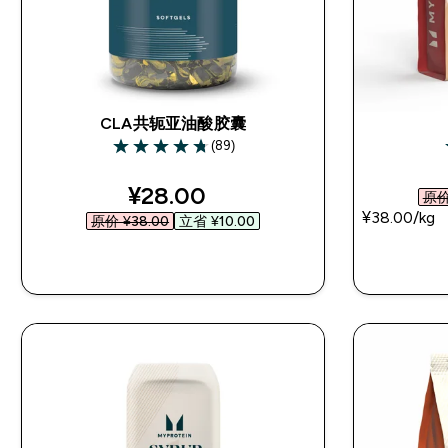
CLA共轭亚油酸胶囊
(89)
4.72 out of 5 stars
discounted price
¥28.00‎
原价 
¥38.00‎/kg
原价 ¥38.00‎
立省 ¥10.00‎
快速购买