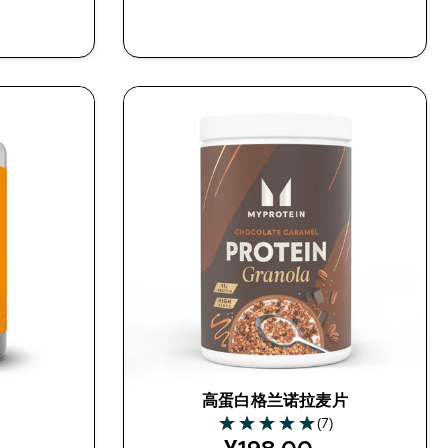
快速购买
高蛋白格兰诺拉麦片
)
(7)
5 out of 5 stars
ed price
discounted price