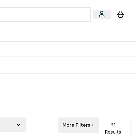
专家建议
Enter 专家建议 submenu
⌄
特惠清单！
91
More Filters +
Results