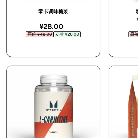
零卡调味糖浆
4
discounted price
¥28.00‎
原价 ¥48.00‎
立省 ¥20.00‎
原价 
快速购买