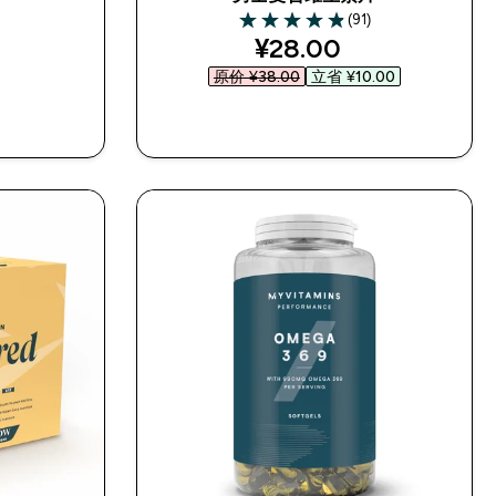
(91)
4.86 out of 5 stars
discounted price
¥28.00‎
原价 ¥38.00‎
立省 ¥10.00‎
快速购买