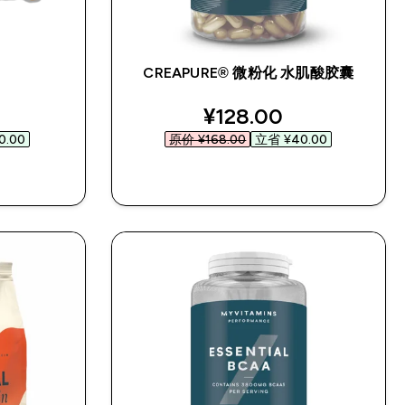
CREAPURE® 微粉化 水肌酸胶囊
d price
discounted price
¥128.00‎
.00‎
原价 ¥168.00‎
立省 ¥40.00‎
快速购买