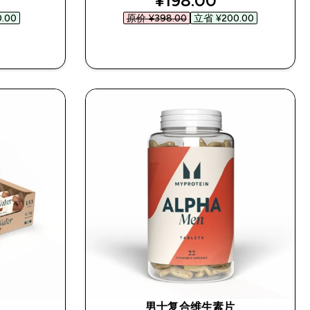
¥198.00‎
.00‎
原价 ¥398.00‎
立省 ¥200.00‎
快速购买
男士复合维生素片