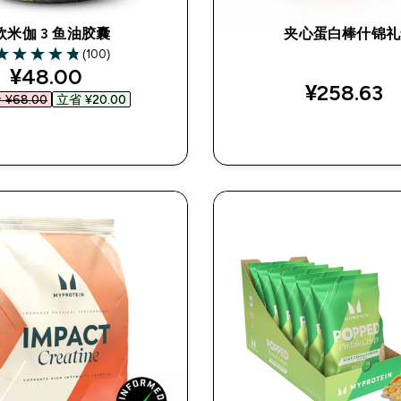
欧米伽 3 鱼油胶囊
夹心蛋白棒什锦礼
(100)
.81 out of 5 stars
discounted price
¥48.00‎
¥258.63‎
¥68.00‎
立省 ¥20.00‎
快速购买
快速购买