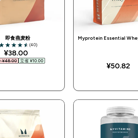
即食燕麦粉
Myprotein Essential Whe
(40)
4.55 out of 5 stars
discounted price
¥38.00‎
¥48.00‎
立省 ¥10.00‎
¥50.82‎
快速购买
快速购买