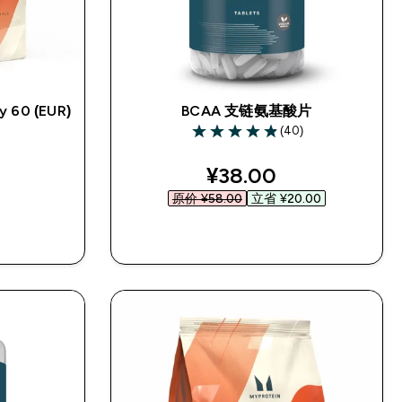
y 60 (EUR)
BCAA 支链氨基酸片
(40)
4.9 out of 5 stars
discounted price
¥38.00‎
原价 ¥58.00‎
立省 ¥20.00‎
快速购买