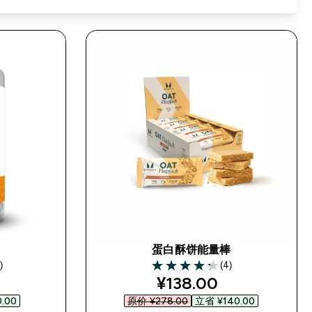
蛋白酥饼能量棒
)
(4)
ars
4.25 out of 5 stars
d price
discounted price
¥138.00‎
.00‎
原价 ¥278.00‎
立省 ¥140.00‎