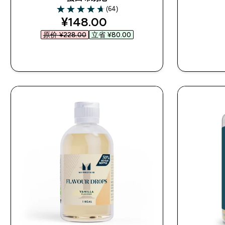
(64)
4.69 out of 5 stars
discounted price
¥148.00‎
原价 ¥228.00‎
立省 ¥80.00‎
快速购买