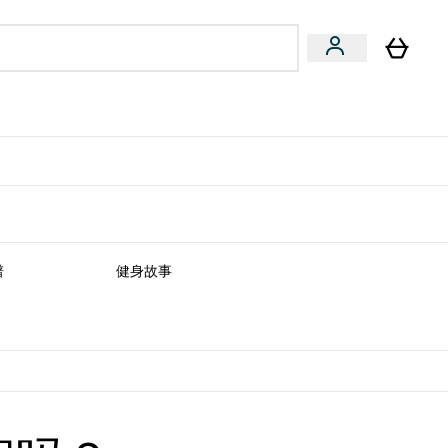
专家建议
Enter 专家建议 submenu
⌄
特惠清单！
谱
健身故事