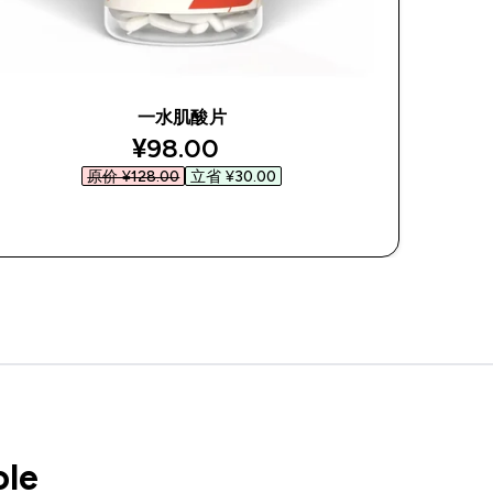
一水肌酸片
discounted price
¥98.00‎
原价 ¥128.00‎
立省 ¥30.00‎
快速购买
ole