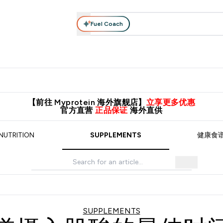
Fuel Coach
肌酸系列
运动服饰
维生素矿物质
高蛋白零食
素食系列
nter 蛋白粉 submenu
Enter 运动服饰 submenu
⌄
⌄
8元包邮！
英国制造 精品保证！
推荐亲友，赢取双份福利！
临期
【前往 Myprotein 海外旗舰店】
立享更多优惠
官方直营
正品保证
海外直供
NUTRITION
SUPPLEMENTS
健康食
SUPPLEMENTS