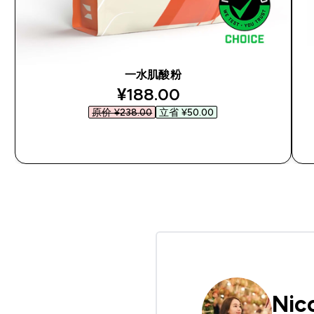
一水肌酸粉
discounted price
¥188.00‎
原价 ¥238.00‎
立省 ¥50.00‎
快速购买
Nic