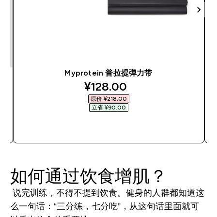
Myprotein 普拉提弹力带
discounted price
¥128.00‎
原价 ¥218.00‎
立省 ¥90.00‎
快速购买
如何通过饮食增肌？
说完训练，不得不提到饮食。健身的人群都知道这
么一句话：“三分练，七分吃”，从这句话里面就可