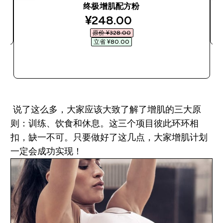
终极增肌配方粉
discounted price
¥248.00‎
原价 ¥328.00‎
立省 ¥80.00‎
快速购买
说了这么多，大家应该大致了解了增肌的三大原
则：训练、饮食和休息。这三个项目彼此环环相
扣，缺一不可。只要做好了这几点，大家增肌计划
一定会成功实现！