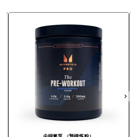
尖端氮泵 （预锻炼粉）